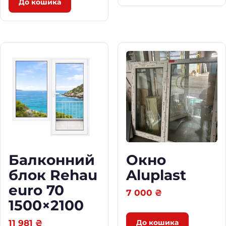
До кошика
Балконний
Окно
блок Rehau
Aluplast
euro 70
7 000
₴
1500×2100
11 981
₴
До кошика