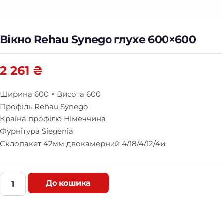
Вікно Rehau Synego глухе 600×600
2 261
₴
Ширина 600 × Висота 600
Профіль Rehau Synego
Країна профілю Німеччина
Фурнітура Siegenia
Склопакет 42мм двокамерний 4/18/4/12/4и
До кошика
В
і
к
н