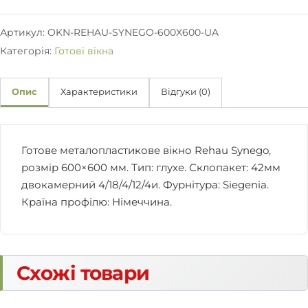
о
R
Артикул:
OKN-REHAU-SYNEGO-600X600-UA
e
Категорія:
Готові вікна
h
a
u
Опис
Характеристики
Відгуки (0)
S
y
n
e
Готове металопластикове вікно Rehau Synego,
g
розмір 600×600 мм. Тип: глухе. Склопакет: 42мм
o
двокамерний 4/18/4/12/4и. Фурнітура: Siegenia.
г
л
Країна профілю: Німеччина.
у
х
е
6
Схожі товари
0
0
×