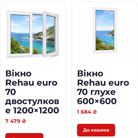
6
0
0
q
u
a
n
t
i
t
y
Вікно
Вікно
Rehau euro
Rehau euro
70
70 глухе
двостулков
600×600
е 1200×1200
1 684
₴
7 479
₴
До кошика