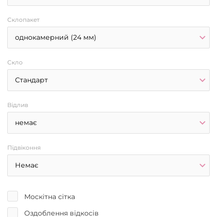
Склопакет
Скло
Відлив
Підвіконня
Москітна сітка
Оздоблення відкосів