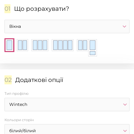
н
01
Що розрахувати?
н
я
в
і
к
о
н
т
а
д
02
Додаткові опції
в
е
Тип профілю
р
е
й
Кольори сторін