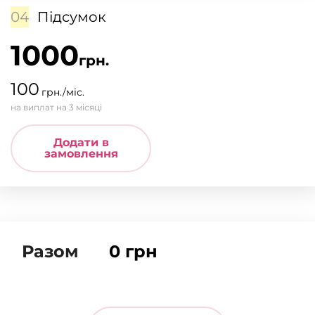
04
Підсумок
1000
грн.
100
грн./міс.
на виплат на 3 місяці
Додати в
замовлення
Разом
0
грн