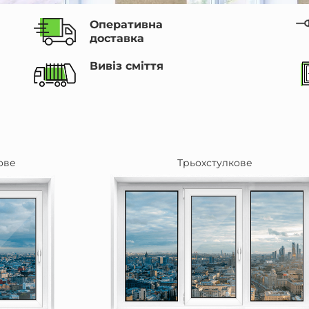
Оперативна
доставка
Вивіз сміття
ове
Трьохстулкове