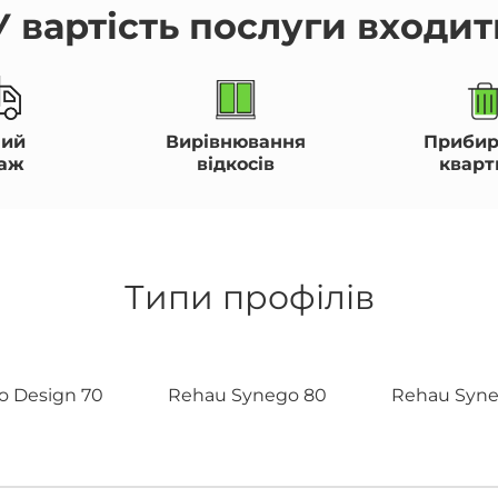
У вартість послуги входит
ний
Вирівнювання
Прибир
аж
відкосів
кварт
Типи профілів
o Design 70
Rehau Synego 80
Rehau Syne