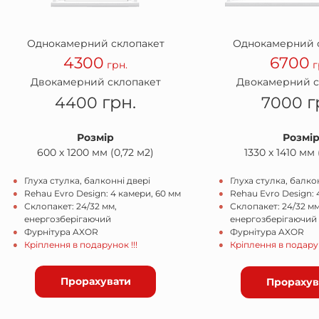
Однокамерний склопакет
Однокамерний 
4300
6700
грн.
г
Двокамерний склопакет
Двокамерний с
грн.
г
4400
7000
Розмір
Розмі
600 х 1200 мм (0,72 м2)
1330 х 1410 мм 
Глуха стулка, балконні двері
Глуха стулка, балко
Rehau Evro Design: 4 камери, 60 мм
Rehau Evro Design: 
Склопакет: 24/32 мм,
Склопакет: 24/32 мм
енергозберігаючий
енергозберігаючий
Фурнітура AXOR
Фурнітура AXOR
Кріплення в подарунок !!!
Кріплення в подарун
Прорахувати
Прорахув