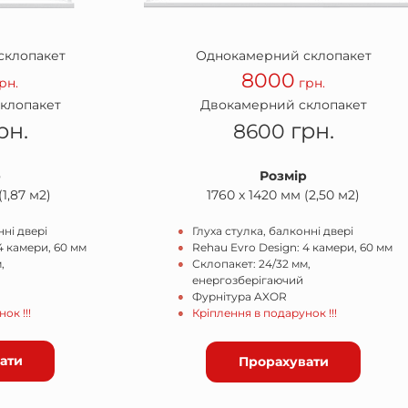
склопакет
Однокамерний склопакет
8000
рн.
грн.
клопакет
Двокамерний склопакет
рн.
грн.
8600
р
Розмір
(1,87 м2)
1760 х 1420 мм (2,50 м2)
нні двері
Глуха стулка, балконні двері
4 камери, 60 мм
Rehau Evro Design: 4 камери, 60 мм
,
Склопакет: 24/32 мм,
енергозберігаючий
Фурнітура AXOR
ок !!!
Кріплення в подарунок !!!
ати
Прорахувати