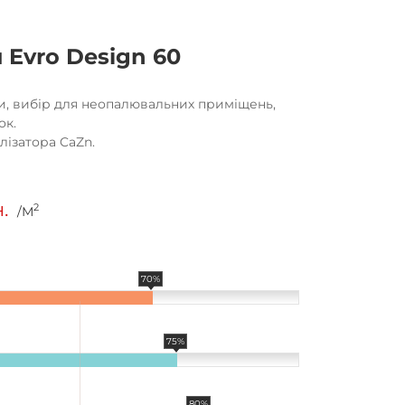
 Evro Design 60
и, вибір для неопалювальних приміщень,
ок.
лізатора CaZn.
.
2
/М
70%
75%
80%