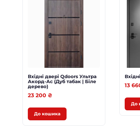
Вхідні двері Qdoors Ультра
Вхідн
Акорд-Ас (Дуб табак | Біле
13 6
дерево)
23 200
₴
До 
До кошика