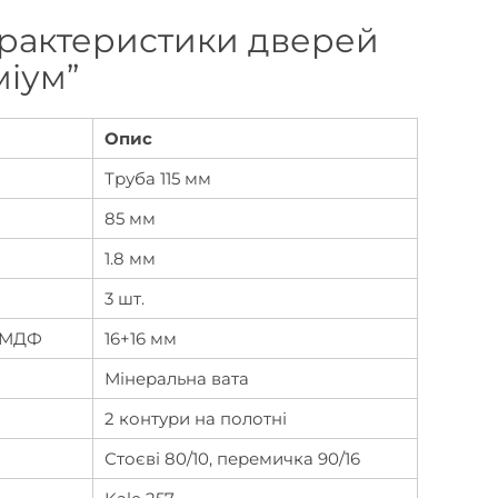
характеристики дверей
міум”
Опис
Труба 115 мм
85 мм
1.8 мм
3 шт.
а МДФ
16+16 мм
Мінеральна вата
2 контури на полотні
Стоєві 80/10, перемичка 90/16