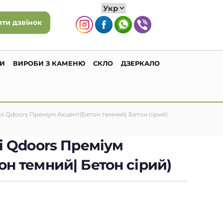
ти дзвінок
ГИ
ВИРОБИ З КАМЕНЮ
СКЛО
ДЗЕРКАЛО
ері Qdoors Преміум Акцент(Бетон темний| Бетон сірий)
рі Qdoors Преміум
он темний| Бетон сірий)