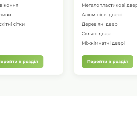
віконня
Металопластикові двер
ливи
Алюмінієві двері
кітні сітки
Дерев'яні двері
Скляні двері
Міжкімнатні двері
ерейти в розділ
Перейти в розділ