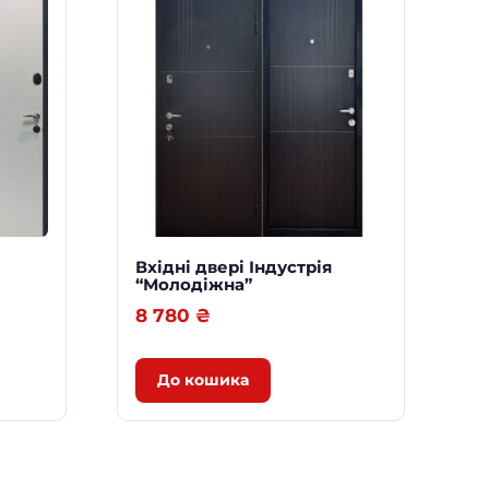
Вхідні двері Індустрія
“Молодіжна”
8 780
₴
До кошика