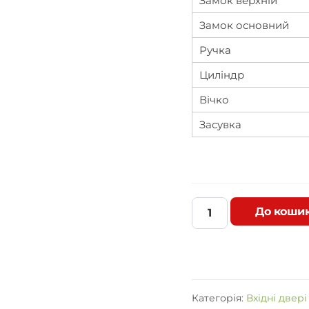
Замок верхній
Замок основний
Ручка
Циліндр
Вічко
Засувка
До коши
В
х
і
д
н
і
Категорія:
Вхідні двері
д