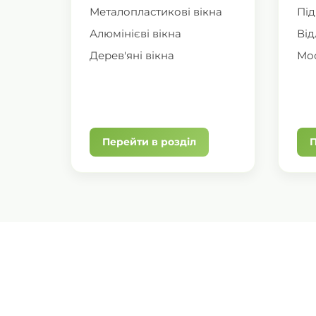
Металопластикові вікна
Під
Алюмінієві вікна
Від
Дерев'яні вікна
Мос
Перейти в розділ
П