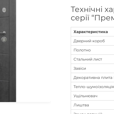
Технічні 
серії “Пре
Характеристика
Дверний короб
Полотно
Стальний лист
Завіси
Декоративна плит
Тепло-шумоізоляція
Ущільнювач
Лиштва