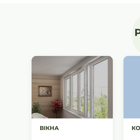
ВІКНА
КО