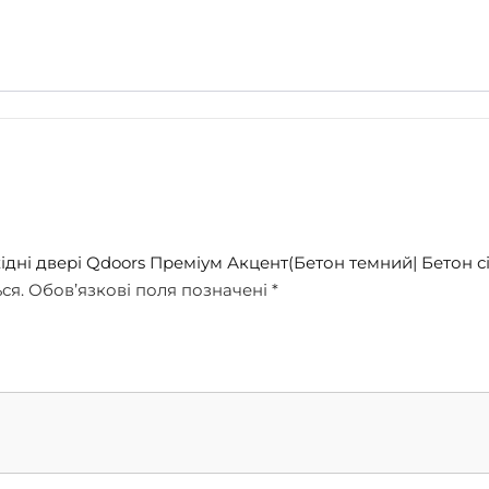
в
е
р
і
Q
d
o
o
r
s
П
ідні двері Qdoors Преміум Акцент(Бетон темний| Бетон с
р
ся.
Обов’язкові поля позначені
*
е
м
і
у
м
А
к
ц
е