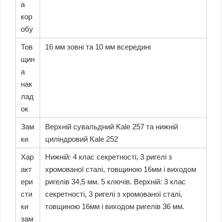
а
кор
обу
Тов
16 мм зовні та 10 мм всередині
щин
а
нак
лад
ок
Зам
Верхній сувальдний Kale 257 та нижній
ки
циліндровий Kale 252
Хар
Нижній: 4 клас секретності, 3 ригелі з
акт
хромованої сталі, товщиною 16мм і виходом
ери
ригелів 34,5 мм. 5 ключів. Верхній: 3 клас
сти
секретності, 3 ригелі з хромованої сталі,
ки
товщиною 16мм і виходом ригелів 36 мм.
зам