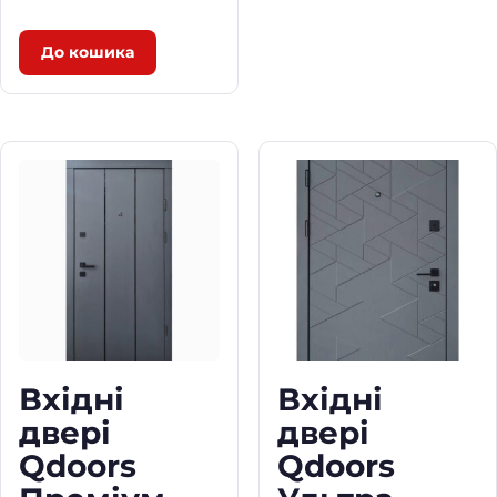
До кошика
Вхідні
Вхідні
двері
двері
Qdoors
Qdoors