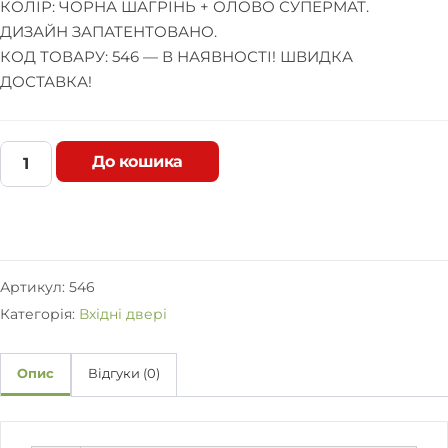
КОЛІР: ЧОРНА ШАГРІНЬ + ОЛОВО СУПЕРМАТ.
ДИЗАЙН ЗАПАТЕНТОВАНО.
КОД ТОВАРУ: 546 — В НАЯВНОСТІ! ШВИДКА
ДОСТАВКА!
До кошика
В
х
і
д
н
і
Артикул:
546
д
Категорія:
Вхідні двері
в
е
р
Опис
Відгуки (0)
і
H
a
r