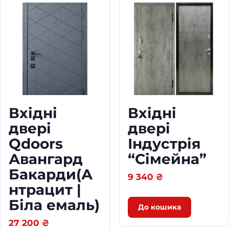
Вхідні
Вхідні
двері
двері
Qdoors
Індустрія
Авангард
“Сімейна”
Бакарди(А
9 340
₴
нтрацит |
Біла емаль)
До кошика
27 200
₴