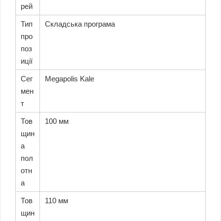
6
рей
)
Тип
Складська програма
q
про
u
a
поз
n
иції
t
i
Сег
Megapolis Kale
t
мен
y
т
Тов
100 мм
щин
а
пол
отн
а
Тов
110 мм
щин