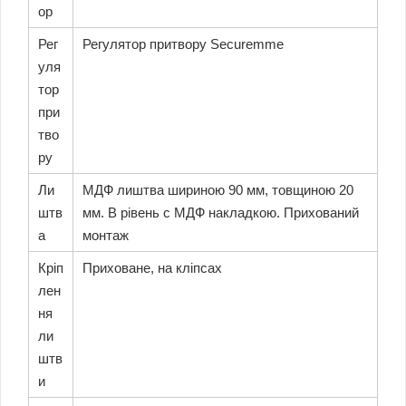
ор
Рег
Регулятор притвору Securemme
уля
тор
при
тво
ру
Ли
МДФ лиштва шириною 90 мм, товщиною 20
штв
мм. В рівень с МДФ накладкою. Прихований
а
монтаж
Кріп
Приховане, на кліпсах
лен
ня
ли
штв
и