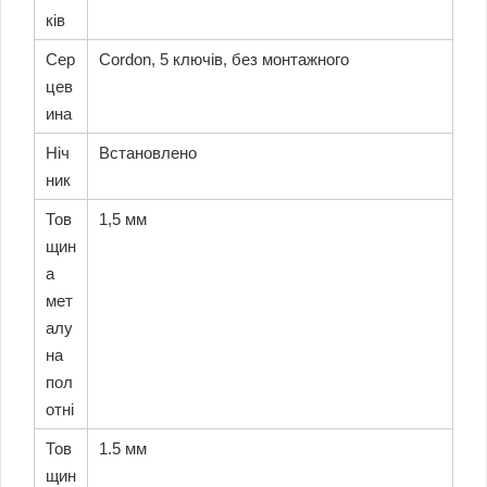
ків
Сер
Cordon, 5 ключів, без монтажного
цев
ина
Ніч
Встановлено
ник
Тов
1,5 мм
щин
а
мет
алу
на
пол
отні
Тов
1.5 мм
щин