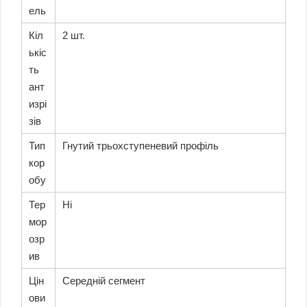
ель
Кіл
2 шт.
ькіс
ть
ант
изрі
зів
Тип
Гнутий трьохступеневий профіль
кор
обу
Тер
Ні
мор
озр
ив
Цін
Середній сегмент
ови