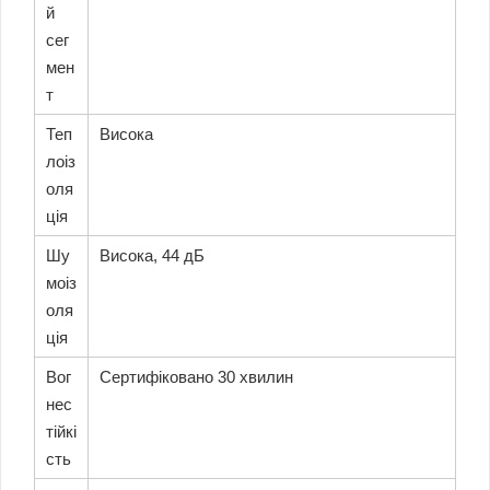
й
сег
мен
т
Теп
Висока
лоіз
оля
ція
Шу
Висока, 44 дБ
моіз
оля
ція
Вог
Сертифіковано 30 хвилин
нес
тійкі
сть