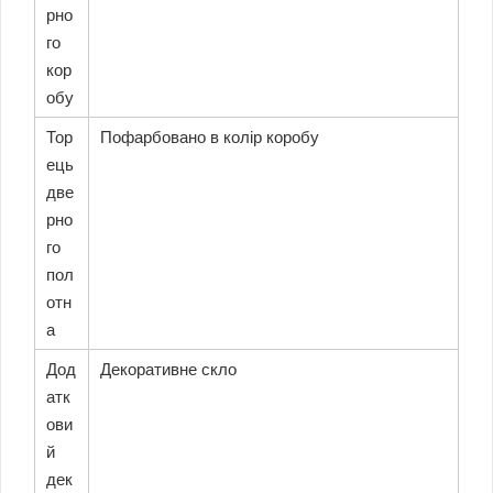
рно
го
кор
обу
Тор
Пофарбовано в колір коробу
ець
две
рно
го
пол
отн
а
Дод
Декоративне скло
атк
ови
й
дек