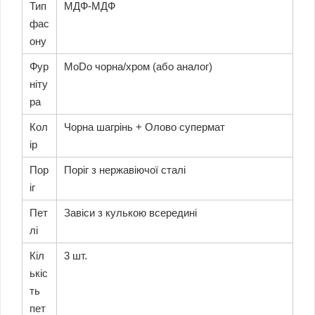
Тип
МДФ-МДФ
фас
ону
Фур
MoDo чорна/хром (або аналог)
ніту
ра
Кол
Чорна шагрінь + Олово супермат
ір
Пор
Поріг з нержавіючої сталі
іг
Пет
Завіси з кулькою всередині
лі
Кіл
3 шт.
ькіс
ть
пет