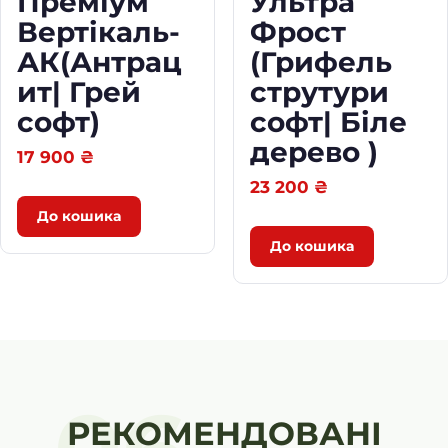
Преміум
Ультра
Вертікаль-
Фрост
АК(Антрац
(Грифель
ит| Грей
струтури
софт)
софт| Біле
дерево )
17 900
₴
23 200
₴
До кошика
До кошика
РЕКОМЕНДОВАНІ