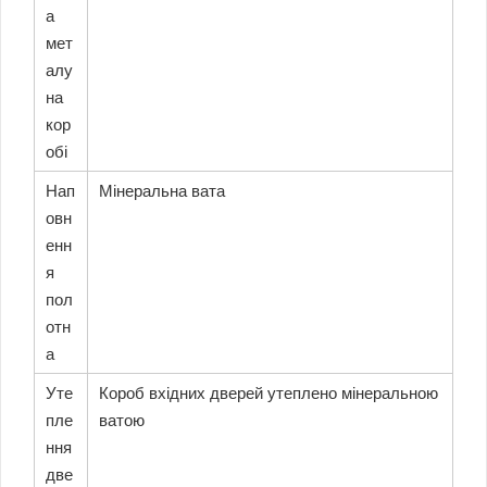
а
мет
алу
на
кор
обі
Нап
Мінеральна вата
овн
енн
я
пол
отн
а
Уте
Короб вхідних дверей утеплено мінеральною
пле
ватою
ння
две