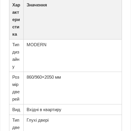
Хар
Значення
m
o
акт
n
ери
i
сти
a
ка
M
e
Тип
MODERN
g
диз
a
айн
p
у
o
l
Роз
860/960×2050 мм
i
мір
s
K
две
a
рей
l
Вид
Вхідні в квартиру
e
(
Тип
Глухі двері
5
две
4