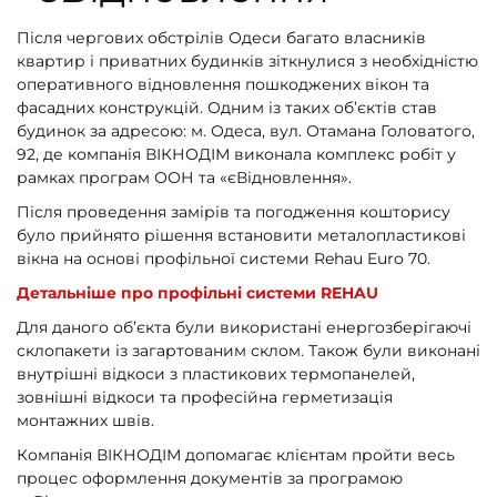
Після чергових обстрілів Одеси багато власників
квартир і приватних будинків зіткнулися з необхідністю
оперативного відновлення пошкоджених вікон та
фасадних конструкцій. Одним із таких об’єктів став
будинок за адресою: м. Одеса, вул. Отамана Головатого,
92, де компанія ВІКНОДІМ виконала комплекс робіт у
рамках програм ООН та «єВідновлення».
Після проведення замірів та погодження кошторису
було прийнято рішення встановити металопластикові
вікна на основі профільної системи Rehau Euro 70.
Детальніше про профільні системи REHAU
Для даного об’єкта були використані енергозберігаючі
склопакети із загартованим склом. Також були виконані
внутрішні відкоси з пластикових термопанелей,
зовнішні відкоси та професійна герметизація
монтажних швів.
Компанія ВІКНОДІМ допомагає клієнтам пройти весь
процес оформлення документів за програмою