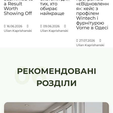
і
a Result
тих, хто
«єВідновленн
Worth
обирає
я»: кейс з
в
Showing Off
найкраще
профілем
Wintech і
фурнітурою
16.06.2026
09.06.2026
Vorne в Одесі
Ulian Kaprishanski
Ulian Kaprishanski
27.07.2026
Ulian Kaprishanski
06
РЕКОМЕНДОВАНІ
РОЗДІЛИ