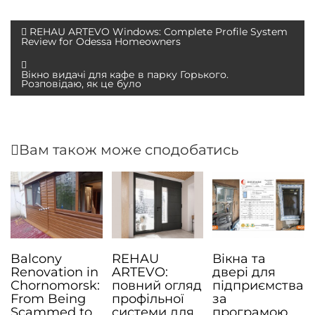
Н
REHAU ARTEVO Windows: Complete Profile System
Review for Odessa Homeowners
а
в
Вікно видачі для кафе в парку Горького.
Розповідаю, як це було
і
г
а
Вам також може сподобатись
ц
і
я
з
а
п
Balcony
REHAU
Вікна та
Renovation in
ARTEVO:
двері для
и
Chornomorsk:
повний огляд
підприємства
From Being
профільної
за
с
Scammed to
системи для
програмою