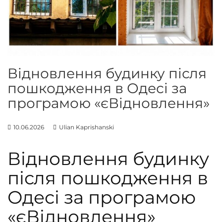
н
н
я
в
і
к
Відновлення будинку після
о
пошкодження в Одесі за
н
програмою «єВідновлення»
т
а
д
10.06.2026
Ulian Kaprishanski
в
е
Відновлення будинку
р
після пошкодження в
е
й
Одесі за програмою
«єВідновлення»