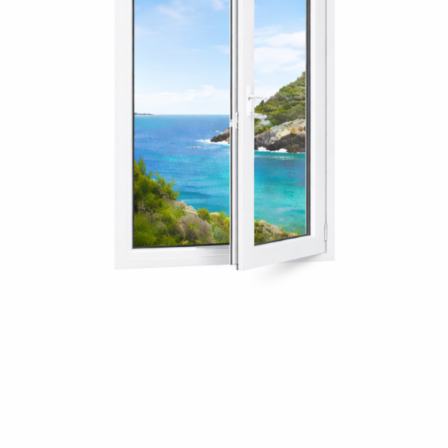
н
н
я
в
і
к
о
н
т
а
д
в
е
р
е
й