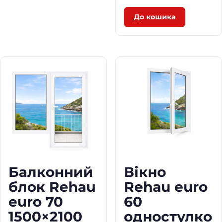
a
t
До кошика
l
p
p
r
r
i
i
c
c
e
e
i
w
s
a
:
s
5
:
0
6
0
0
0
Балконний
Вікно
0
блок Rehau
Rehau euro
0
₴
.
euro 70
60
₴
1500×2100
одностулко
.