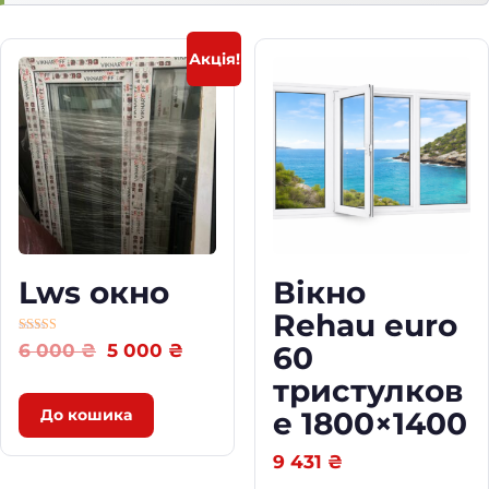
о
в
Акція!
е
8
0
0
×
1
3
0
0
q
Lws окно
Вікно
u
Rehau euro
a
n
Оцінка
O
C
6 000
₴
5 000
₴
60
4.00
t
з 5
r
u
тристулков
i
i
r
t
До кошика
е 1800×1400
g
r
y
i
e
9 431
₴
n
n