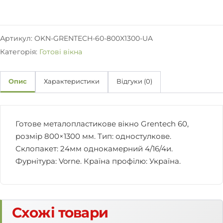
к
н
о
G
Артикул:
OKN-GRENTECH-60-800X1300-UA
r
Категорія:
Готові вікна
e
n
t
Опис
Характеристики
Відгуки (0)
e
c
h
6
Готове металопластикове вікно Grentech 60,
0
розмір 800×1300 мм. Тип: одностулкове.
о
Склопакет: 24мм однокамерний 4/16/4и.
д
н
Фурнітура: Vorne. Країна профілю: Україна.
о
с
т
у
Схожі товари
л
к