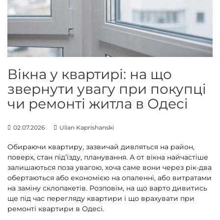
н
н
я
в
і
к
Вікна у квартирі: на що
о
звернути увагу при покупці
н
чи ремонті житла в Одесі
т
а
д
02.07.2026
Ulian Kaprishanski
в
Обираючи квартиру, зазвичай дивляться на район,
е
поверх, стан під’їзду, планування. А от вікна найчастіше
р
залишаються поза увагою, хоча саме вони через рік-два
е
обертаються або економією на опаленні, або витратами
й
на заміну склопакетів. Розповім, на що варто дивитись
ще під час перегляду квартири і що врахувати при
ремонті квартири в Одесі.