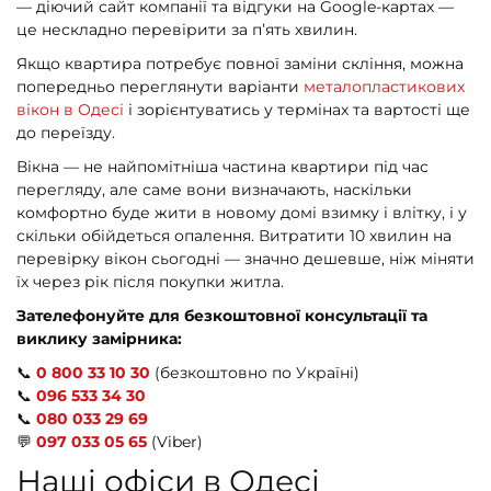
— діючий сайт компанії та відгуки на Google-картах —
це нескладно перевірити за п’ять хвилин.
Якщо квартира потребує повної заміни скління, можна
попередньо переглянути варіанти
металопластикових
вікон в Одесі
і зорієнтуватись у термінах та вартості ще
до переїзду.
Вікна — не найпомітніша частина квартири під час
перегляду, але саме вони визначають, наскільки
комфортно буде жити в новому домі взимку і влітку, і у
скільки обійдеться опалення. Витратити 10 хвилин на
перевірку вікон сьогодні — значно дешевше, ніж міняти
їх через рік після покупки житла.
Зателефонуйте для безкоштовної консультації та
виклику замірника:
📞
0 800 33 10 30
(безкоштовно по Україні)
📞
096 533 34 30
📞
080 033 29 69
💬
097 033 05 65
(Viber)
Наші офіси в Одесі