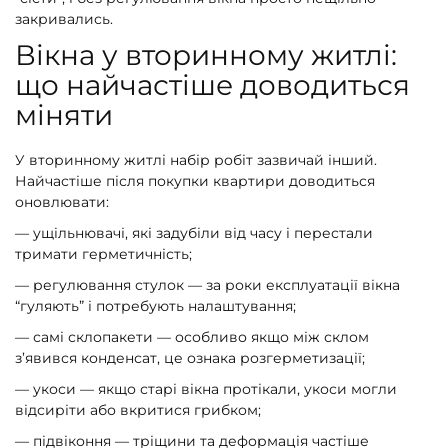
закривались.
Вікна у вторинному житлі:
що найчастіше доводиться
міняти
У вторинному житлі набір робіт зазвичай інший.
Найчастіше після покупки квартири доводиться
оновлювати:
— ущільнювачі, які задубіли від часу і перестали
тримати герметичність;
— регулювання стулок — за роки експлуатації вікна
“гуляють” і потребують налаштування;
— самі склопакети — особливо якщо між склом
з’явився конденсат, це ознака розгерметизації;
— укоси — якщо старі вікна протікали, укоси могли
відсиріти або вкритися грибком;
— підвіконня — тріщини та деформація частіше