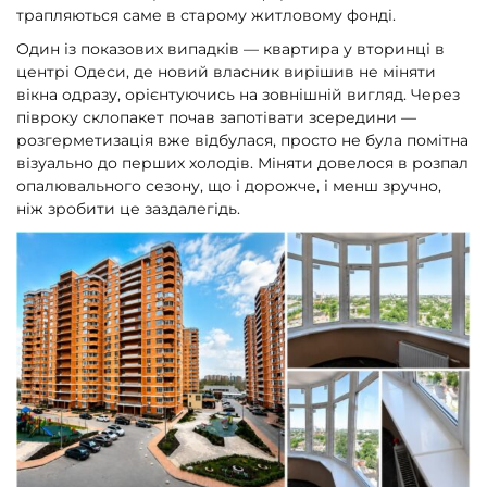
трапляються саме в старому житловому фонді.
Один із показових випадків — квартира у вторинці в
центрі Одеси, де новий власник вирішив не міняти
вікна одразу, орієнтуючись на зовнішній вигляд. Через
півроку склопакет почав запотівати зсередини —
розгерметизація вже відбулася, просто не була помітна
візуально до перших холодів. Міняти довелося в розпал
опалювального сезону, що і дорожче, і менш зручно,
ніж зробити це заздалегідь.