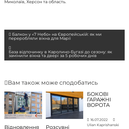
Миколаїв, Херсон та область.
Н
Балкон у «7 Небо» на Європейській: як ми
переробляли вікна для Марії
а
в
База відпочинку в Каролино-Бугазі до сезону: як
замінили вікна та двері за 5 робочих днів
і
г
а
Вам також може сподобатись
ц
і
БОКОВІ
ГАРАЖНІ
я
ВОРОТА
з
а
16.07.2022
Ulian Kaprishanski
п
Відновлення
Розсувні