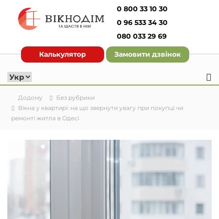
П
0 800 33 10 30
е
0 96 533 34 30
р
е
080 033 29 69
О
й
к
Калькулятор
Замовити дзвінок
т
н
и
о
д
д
о
о
в
Додому
Без рубрики
м
м
Вікна у квартирі: на що звернути увагу при покупці чи
і
ремонті житла в Одесі
В
с
и
т
г
у
о
т
о
в
л
е