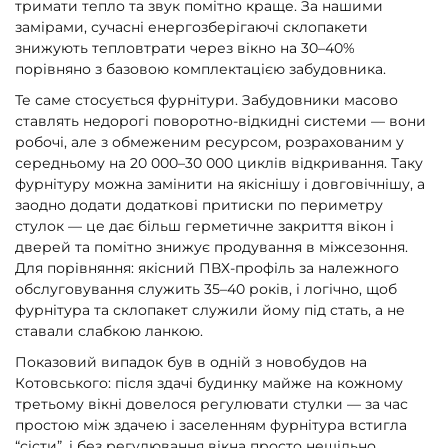
тримати тепло та звук помітно краще. За нашими
замірами, сучасні енергозберігаючі склопакети
знижують тепловтрати через вікно на 30–40%
порівняно з базовою комплектацією забудовника.
Те саме стосується фурнітури. Забудовники масово
ставлять недорогі поворотно-відкидні системи — вони
робочі, але з обмеженим ресурсом, розрахованим у
середньому на 20 000–30 000 циклів відкривання. Таку
фурнітуру можна замінити на якіснішу і довговічнішу, а
заодно додати додаткові притиски по периметру
стулок — це дає більш герметичне закриття вікон і
дверей та помітно знижує продування в міжсезоння.
Для порівняння: якісний ПВХ-профіль за належного
обслуговування служить 35–40 років, і логічно, щоб
фурнітура та склопакет служили йому під стать, а не
ставали слабкою ланкою.
Показовий випадок був в одній з новобудов на
Котовського: після здачі будинку майже на кожному
третьому вікні довелося регулювати стулки — за час
простою між здачею і заселенням фурнітура встигла
“сісти”, і без регулювання вікна просто нещільно