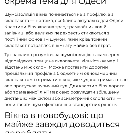
окрема тема для Одеси
Шумоізоляція вікна починається не з профілю, а зі
склопакета — це тема, особливо актуальна для Одеси.
Квартири біля жвавих трас, трамвайних колій,
залізниці або великих перехресть стикаються з
постійним фоновим шумом, який крізь тонкий
склопакет потрапляє в кімнату майже без втрат.
Тут важливо розуміти: за шумоізоляцію насамперед
відповідають товщина склопакета, кількість камер і
відстань між склом. Можна поставити дорогий
преміальний профіль з бюджетним однокамерним
склопакетом і отримати вікно, яке чудово тримає тепло,
але пропускає вуличний гул. Для квартир біля дороги
або трамвайної лінії має сенс розглядати збільшену
дистанцію між склом або асиметричні склопакети —
вони гасять шум ефективніше стандартних рішень.
Вікна в новобудові: що
майже завжди доводиться
доробляти