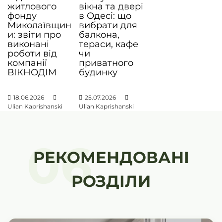
житлового
вікна та двері
и
фонду
в Одесі: що
Миколаївщин
вибрати для
с
и: звіти про
балкона,
і
виконані
тераси, кафе
роботи від
чи
в
компанії
приватного
ВІКНОДІМ
будинку
18.06.2026
25.07.2026
Ulian Kaprishanski
Ulian Kaprishanski
06
РЕКОМЕНДОВАНІ
РОЗДІЛИ