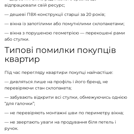
відпрацювали свій ресурс;
— дешеві ПВХ-конструкції старші за 20 років;
— вікна із запотілими або помутнілими склопакетами;
— вікна з порушеною геометрією — перекошені рами
або стулки.
Типові помилки покупців
квартир
Під час перегляду квартири покупці найчастіше:
— дивляться лише на профіль і його бренд, не
перевіряючи стан склопакета;
— забувають відкрити всі стулки, обмежуючись однією
“для галочки”;
— не перевіряють монтажні шви по периметру вікна;
— не звертають уваги на продування біля петель і
ручок.