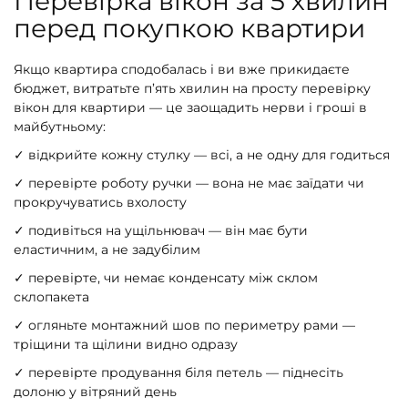
Перевірка вікон за 5 хвилин
перед покупкою квартири
Якщо квартира сподобалась і ви вже прикидаєте
бюджет, витратьте п’ять хвилин на просту перевірку
вікон для квартири — це заощадить нерви і гроші в
майбутньому:
✓ відкрийте кожну стулку — всі, а не одну для годиться
✓ перевірте роботу ручки — вона не має заїдати чи
прокручуватись вхолосту
✓ подивіться на ущільнювач — він має бути
еластичним, а не задубілим
✓ перевірте, чи немає конденсату між склом
склопакета
✓ огляньте монтажний шов по периметру рами —
тріщини та щілини видно одразу
✓ перевірте продування біля петель — піднесіть
долоню у вітряний день