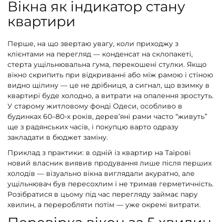
Вікна як індикатор стану
квартири
Перше, на що звертаю увагу, коли приходжу з
клієнтами на перегляд — конденсат на склопакеті,
стерта ущільнювальна гума, перекошені стулки. Якщо
вікно скрипить при відкриванні або між рамою і стіною
видно щілину — це не дрібниця, а сигнал, що взимку в
квартирі буде холодно, а витрати на опалення зростуть.
У старому житловому фонді Одеси, особливо в
будинках 60–80-х років, дерев’яні рами часто “живуть”
ще з радянських часів, і покупцю варто одразу
закладати в бюджет заміну.
Приклад з практики: в одній із квартир на Таїрові
новий власник виявив продування лише після перших
холодів — візуально вікна виглядали акуратно, але
ущільнювач був пересохлим і не тримав герметичність.
Розібратися в цьому під час перегляду займає пару
хвилин, а переробляти потім — уже окремі витрати.