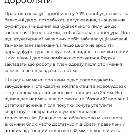
Практика показує: приблизно у 70% новобудов вікна та
балконні двері потребують регулювання, змащування
фурнітури і чищення від будівельного пилу ще до
заселення. Це не примха, а обов’язкова процедура. Пил
від штукатурних і малярних робіт забиває ущільнювачі
та механізми замикання, і якщо цього не зробити
одразу, фурнітура зношується швидше, а сам життєвий
цикл вікон і дверей помітно скорочується. Раджу
закладати цю роботу в план одразу після отримання
ключів, а не відкладати на потім.
Ще один момент, про який рідко попереджають
забудовники: стандартна комплектація в новобудовах
— це однокамерний склопакет товщиною 24 мм. Він
відповідає нормам, але по факту це “базовий” варіант, і
багато власників після покупки хочуть утеплити
квартиру — покращити шумопоглинання і
теплоізоляцію. Для цього не обов’язково міняти весь
віконний блок: часто достатньо підібрати правильний
штапик під товщий склопакет 32 мм, і вікно починає