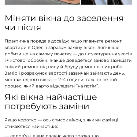
Міняти вікна до заселення
чи після
Практична порада з досвіду: якщо плануєте ремонт
квартири в Одесі і заразом заміну вікон, логічніше
робити це на самому початку — до штукатурення укосів
і чистової обробки. Інакше доведеться заново захищати
свіжий ремонт від пилу й бруду демонтажних робіт.
Замір і розрахунок вартості зазвичай займають день,
монтаж одного вікна — 2–4 години, тож це не той
процес, який варто відкладати “на потім”.
Які вікна найчастіше
потребують заміни
Якщо коротко — ось список вікон, з якими фахівці
стикаються найчастіше:
— дерев’яні вікна радянського зразка, що