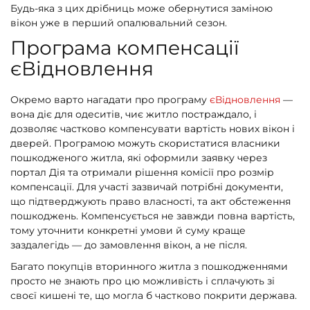
Будь-яка з цих дрібниць може обернутися заміною
вікон уже в перший опалювальний сезон.
Програма компенсації
єВідновлення
Окремо варто нагадати про програму
єВідновлення
—
вона діє для одеситів, чиє житло постраждало, і
дозволяє частково компенсувати вартість нових вікон і
дверей. Програмою можуть скористатися власники
пошкодженого житла, які оформили заявку через
портал Дія та отримали рішення комісії про розмір
компенсації. Для участі зазвичай потрібні документи,
що підтверджують право власності, та акт обстеження
пошкоджень. Компенсується не завжди повна вартість,
тому уточнити конкретні умови й суму краще
заздалегідь — до замовлення вікон, а не після.
Багато покупців вторинного житла з пошкодженнями
просто не знають про цю можливість і сплачують зі
своєї кишені те, що могла б частково покрити держава.