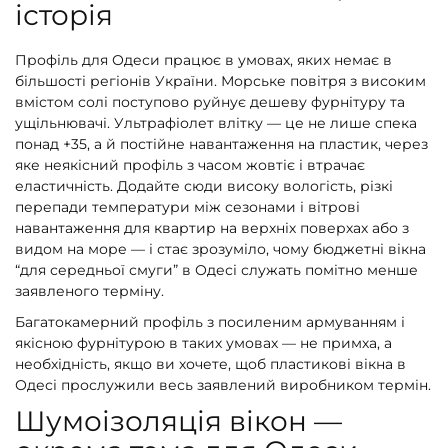
історія
Профіль для Одеси працює в умовах, яких немає в
більшості регіонів України. Морське повітря з високим
вмістом солі поступово руйнує дешеву фурнітуру та
ущільнювачі. Ультрафіолет влітку — це не лише спека
понад +35, а й постійне навантаження на пластик, через
яке неякісний профіль з часом жовтіє і втрачає
еластичність. Додайте сюди високу вологість, різкі
перепади температури між сезонами і вітрові
навантаження для квартир на верхніх поверхах або з
видом на море — і стає зрозуміло, чому бюджетні вікна
“для середньої смуги” в Одесі служать помітно менше
заявленого терміну.
Багатокамерний профіль з посиленим армуванням і
якісною фурнітурою в таких умовах — не примха, а
необхідність, якщо ви хочете, щоб пластикові вікна в
Одесі прослужили весь заявлений виробником термін.
Шумоізоляція вікон —