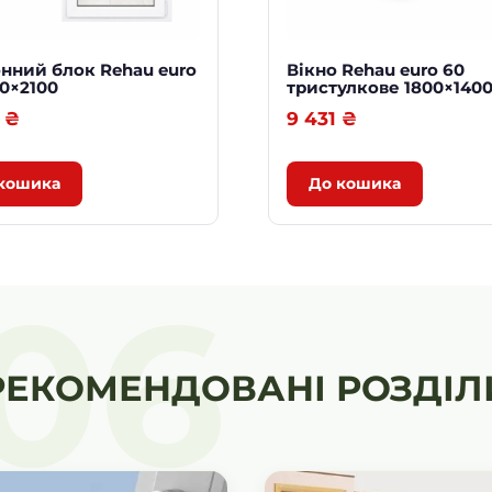
0
0
q
нний блок Rehau euro
Вікно Rehau euro 60
u
00×2100
тристулкове 1800×140
a
1
₴
9 431
₴
n
t
i
кошика
До кошика
t
y
06
РЕКОМЕНДОВАНІ РОЗДІЛ