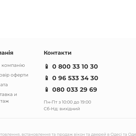
анія
Контакти
 компанію
📱
0 800 33 10 30
овір оферти
📱
0 96 533 34 30
ата
📱
080 033 29 69
тавка и
таж
Пн-Пт з 10:00 до 19:00
Сб-Нд: вихідний
отовлення, встановлення та продаж вікон та дверей в Одесі та Одес