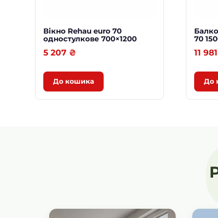
Вікно Rehau euro 70
Балко
одностулкове 700×1200
70 15
5 207
₴
11 98
До кошика
До 