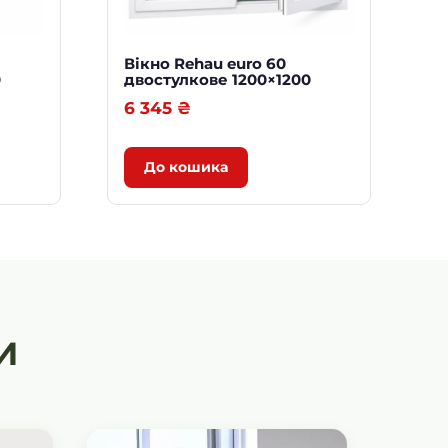
Вікно Rehau euro 60
0
двостулкове 1200×1200
6 345
₴
До кошика
И