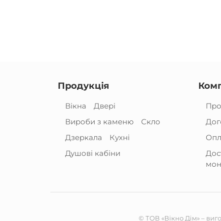
Продукція
Комп
Вікна
Двері
Про
Вироби з каменю
Скло
Дог
Дзеркала
Кухні
Опл
Душові кабіни
Дос
мон
© ТОВ «Вікно Дім» – виг