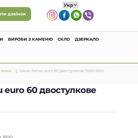
ти дзвінок
ГИ
ВИРОБИ З КАМЕНЮ
СКЛО
ДЗЕРКАЛО
 вікна
Вікно Rehau euro 60 двостулкове 1500×1500
u euro 60 двостулкове
 1500