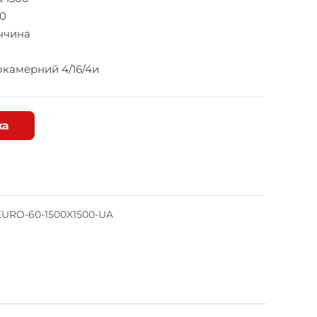
60
ччина
камерний 4/16/4и
ка
URO-60-1500X1500-UA