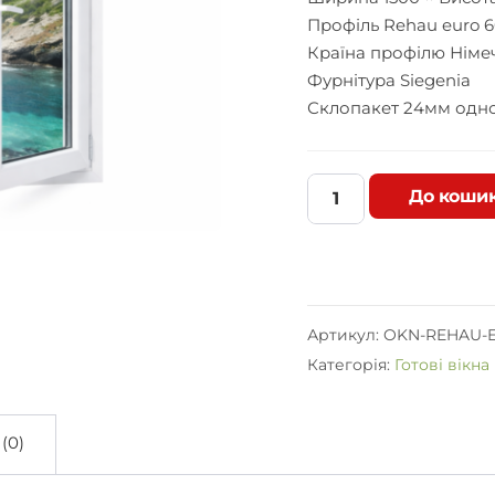
Профіль Rehau euro 
Країна профілю Німе
Фурнітура Siegenia
Склопакет 24мм одно
До коши
В
і
к
н
о
R
Артикул:
OKN-REHAU-E
e
Категорія:
Готові вікна
h
a
u
e
(0)
u
r