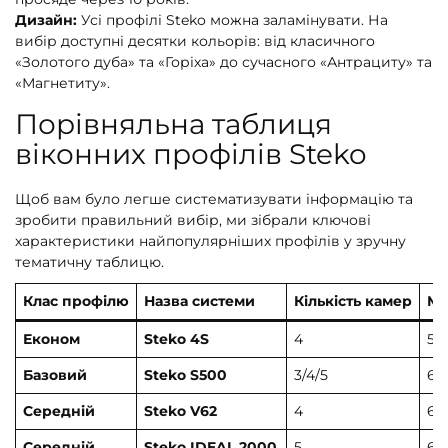
Дизайн:
Усі профілі Steko можна заламінувати. На
вибір доступні десятки кольорів: від класичного
«Золотого дуба» та «Горіха» до сучасного «Антрациту» та
«Магнетиту».
Порівняльна таблиця
віконних профілів Steko
Щоб вам було легше систематизувати інформацію та
зробити правильний вибір, ми зібрали ключові
характеристики найпопулярніших профілів у зручну
тематичну таблицю.
Клас профілю
Назва системи
Кількість камер
Мо
Економ
Steko 4S
4
58
Базовий
Steko S500
3/4/5
60
Середній
Steko V62
4
60
Середній
Steko IDEAL 2000
5
60