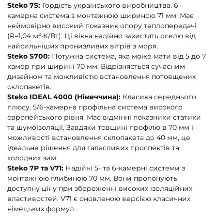
Steko 7S:
Гордість українського виробництва. 6-
камерна система з монтажною шириною 71 мм. Має
неймовірно високий показник опору теплопередачі
(R=1,04 м²·К/Вт). Ці вікна надійно захистять оселю від
найсильніших пронизливих вітрів з моря.
Steko S700:
Потужна система, яка може мати від 5 до 7
камер при ширині 70 мм. Відрізняється сучасним
дизайном та можливістю встановлення потовщених
склопакетів.
Steko IDEAL 4000 (Німеччина):
Класика середнього
плюсу. 5/6-камерна профільна система високого
європейського рівня. Має відмінні показники статики
та шумоізоляції. Завдяки товщині профілю в 70 мм і
можливості встановлення склопакета до 40 мм, це
ідеальне рішення для галасливих проспектів та
холодних зим.
Steko 7P та V71:
Надійні 5- та 6-камерні системи з
монтажною глибиною 70 мм. Вони пропонують
доступну ціну при збереженні високих ізоляційних
властивостей. V71 є оновленою версією класичних
німецьких формул.