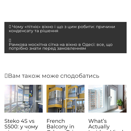
Н
Чому «пітніє» вікно і що з цим робити: причини
конденсату та рішення
а
в
Рамкова москітна сітка на вікно в Одесі: все, що
потрібно знати перед замовленням
і
г
а
Вам також може сподобатись
ц
і
я
з
а
п
Steko 4S vs
French
What’s
S500: у чому
Balcony in
Actually