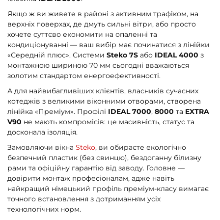
Якщо ж ви живете в районі з активним трафіком, на
верхніх поверхах, де дмуть сильні вітри, або просто
хочете суттєво економити на опаленні та
кондиціонуванні — ваш вибір має починатися з лінійки
«Середній плюс». Системи
Steko 7S
або
IDEAL 4000
з
монтажною шириною 70 мм сьогодні вважаються
золотим стандартом енергоефективності.
А для найвибагливіших клієнтів, власників сучасних
котеджів з великими віконними отворами, створена
лінійка «Преміум». Профілі
IDEAL 7000
,
8000
та
EXTRA
V90
не мають компромісів: це масивність, статус та
досконала ізоляція.
Замовляючи вікна
Steko
, ви обираєте екологічно
безпечний пластик (без свинцю), бездоганну білизну
рами та офіційну гарантію від заводу. Головне —
довірити монтаж професіоналам, адже навіть
найкращий німецький профіль преміум-класу вимагає
точного встановлення з дотриманням усіх
технологічних норм.