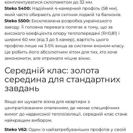
комплектуватися склопакетом до 32 мм.
Steko S400:
Надійний 4-камерний профіль (58 мм),
який часто обирають для скління лоджій та балконів.
Steko S500:
Ексклюзивна розробка українського
заводу. Її головна перевага полягає в тому, що за
високого коефіцієнта опору теплопередачі (R=0,81) і
ширині 60 мм (від 3 до 5 камер), вартість цього
профілю лише на 3-5% вища за системи економ-класу.
Це робить його абсолютним хітом для тих, хто хоче
зекономити, але отримати міцне вікно.
Середній клас: золота
середина для стандартних
завдань
Якщо ви шукаєте вікна для квартири з
централізованим опаленням, де немає специфічних
вимог до надвисокої теплоізоляції, середній клас стане
найкращим вибором.
Steko V62:
Один із найзатребуваніших профілів у своїй