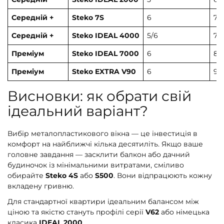
Середній +
Steko 7S
6
71
Середній +
Steko IDEAL 4000
5/6
70
Преміум
Steko IDEAL 7000
6
85
Преміум
Steko EXTRA V90
6
90
Висновки: як обрати свій
ідеальний варіант?
Вибір металопластикового вікна — це інвестиція в
комфорт на найближчі кілька десятиліть. Якщо ваше
головне завдання — засклити балкон або дачний
будиночок із мінімальними витратами, сміливо
обирайте
Steko 4S
або
S500
. Вони відпрацюють кожну
вкладену гривню.
Для стандартної квартири ідеальним балансом між
ціною та якістю стануть профілі серії
V62
або німецька
класика
IDEAL 2000
.