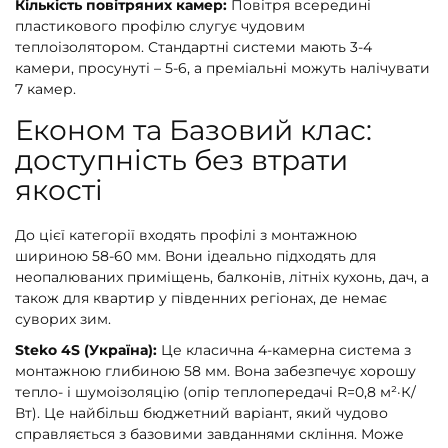
Кількість повітряних камер:
Повітря всередині
пластикового профілю слугує чудовим
теплоізолятором. Стандартні системи мають 3-4
камери, просунуті – 5-6, а преміальні можуть налічувати
7 камер.
Економ та Базовий клас:
доступність без втрати
якості
До цієї категорії входять профілі з монтажною
шириною 58-60 мм. Вони ідеально підходять для
неопалюваних приміщень, балконів, літніх кухонь, дач, а
також для квартир у південних регіонах, де немає
суворих зим.
Steko 4S (Україна):
Це класична 4-камерна система з
монтажною глибиною 58 мм. Вона забезпечує хорошу
тепло- і шумоізоляцію (опір теплопередачі R=0,8 м²·К/
Вт). Це найбільш бюджетний варіант, який чудово
справляється з базовими завданнями скління. Може