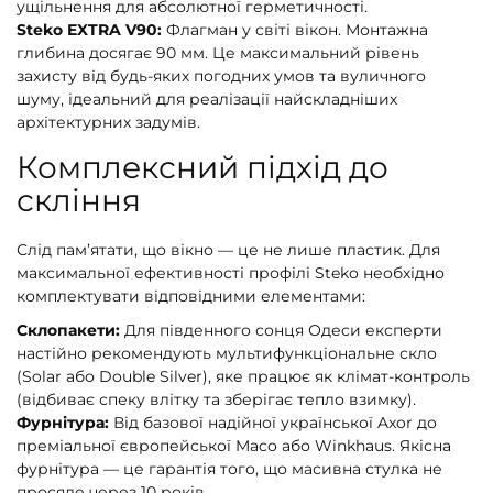
ущільнення для абсолютної герметичності.
Steko EXTRA V90:
Флагман у світі вікон. Монтажна
глибина досягає 90 мм. Це максимальний рівень
захисту від будь-яких погодних умов та вуличного
шуму, ідеальний для реалізації найскладніших
архітектурних задумів.
Комплексний підхід до
скління
Слід пам’ятати, що вікно — це не лише пластик. Для
максимальної ефективності профілі Steko необхідно
комплектувати відповідними елементами:
Склопакети:
Для південного сонця Одеси експерти
настійно рекомендують мультифункціональне скло
(Solar або Double Silver), яке працює як клімат-контроль
(відбиває спеку влітку та зберігає тепло взимку).
Фурнітура:
Від базової надійної української Axor до
преміальної європейської Maco або Winkhaus. Якісна
фурнітура — це гарантія того, що масивна стулка не
просяде через 10 років.