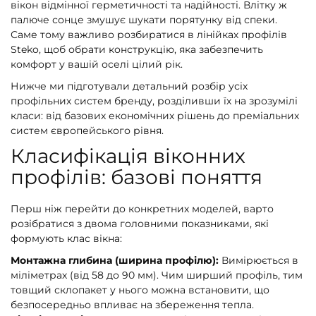
вікон відмінної герметичності та надійності. Влітку ж
палюче сонце змушує шукати порятунку від спеки.
Саме тому важливо розбиратися в лінійках профілів
Steko, щоб обрати конструкцію, яка забезпечить
комфорт у вашій оселі цілий рік.
Нижче ми підготували детальний розбір усіх
профільних систем бренду, розділивши їх на зрозумілі
класи: від базових економічних рішень до преміальних
систем європейського рівня.
Класифікація віконних
профілів: базові поняття
Перш ніж перейти до конкретних моделей, варто
розібратися з двома головними показниками, які
формують клас вікна:
Монтажна глибина (ширина профілю):
Вимірюється в
міліметрах (від 58 до 90 мм). Чим ширший профіль, тим
товщий склопакет у нього можна встановити, що
безпосередньо впливає на збереження тепла.