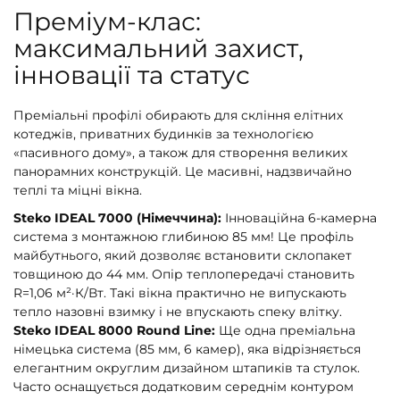
Преміум-клас:
максимальний захист,
інновації та статус
Преміальні профілі обирають для скління елітних
котеджів, приватних будинків за технологією
«пасивного дому», а також для створення великих
панорамних конструкцій. Це масивні, надзвичайно
теплі та міцні вікна.
Steko IDEAL 7000 (Німеччина):
Інноваційна 6-камерна
система з монтажною глибиною 85 мм! Це профіль
майбутнього, який дозволяє встановити склопакет
товщиною до 44 мм. Опір теплопередачі становить
R=1,06 м²·К/Вт. Такі вікна практично не випускають
тепло назовні взимку і не впускають спеку влітку.
Steko IDEAL 8000 Round Line:
Ще одна преміальна
німецька система (85 мм, 6 камер), яка відрізняється
елегантним округлим дизайном штапиків та стулок.
Часто оснащується додатковим середнім контуром