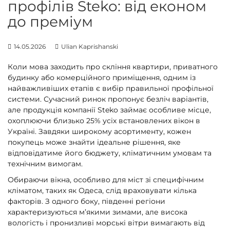
профілів Steko: від економ
до преміум
14.05.2026
Ulian Kaprishanski
Коли мова заходить про скління квартири, приватного
будинку або комерційного приміщення, одним із
найважливіших етапів є вибір правильної профільної
системи. Сучасний ринок пропонує безліч варіантів,
але продукція компанії Steko займає особливе місце,
охоплюючи близько 25% усіх встановлених вікон в
Україні. Завдяки широкому асортименту, кожен
покупець може знайти ідеальне рішення, яке
відповідатиме його бюджету, кліматичним умовам та
технічним вимогам.
Обираючи вікна, особливо для міст зі специфічним
кліматом, таких як Одеса, слід враховувати кілька
факторів. З одного боку, південні регіони
характеризуються м’якими зимами, але висока
вологість і пронизливі морські вітри вимагають від