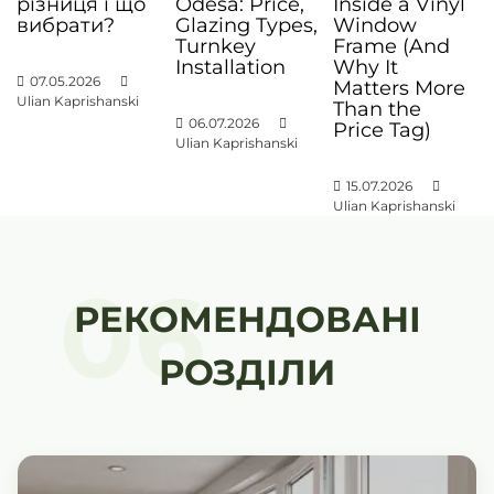
и
різниця і що
Odesa: Price,
Inside a Vinyl
вибрати?
Glazing Types,
Window
с
Turnkey
Frame (And
і
Installation
Why It
07.05.2026
Matters More
в
Ulian Kaprishanski
Than the
06.07.2026
Price Tag)
Ulian Kaprishanski
15.07.2026
Ulian Kaprishanski
06
РЕКОМЕНДОВАНІ
РОЗДІЛИ