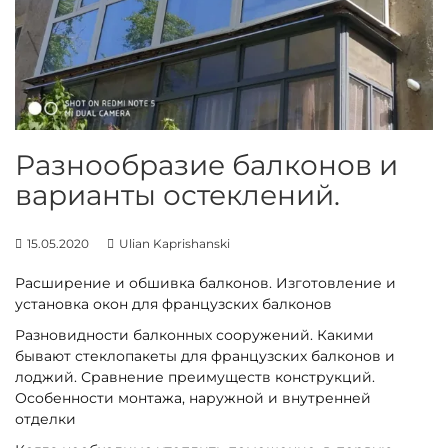
н
и
е
о
к
о
н
Разнообразие балконов и
и
варианты остеклений.
д
в
15.05.2020
Ulian Kaprishanski
е
р
Расширение и обшивка балконов. Изготовление и
е
установка окон для французских балконов
й
Разновидности балконных сооружений. Какими
бывают стеклопакеты для французских балконов и
лоджий. Сравнение преимуществ конструкций.
Особенности монтажа, наружной и внутренней
отделки