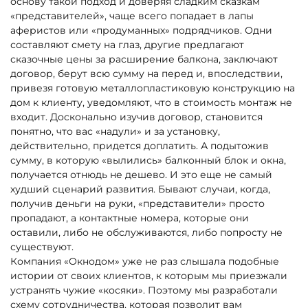
основу такой подход и доверяя сладким сказкам
«представителей», чаще всего попадает в лапы
аферистов или «продуманных» подрядчиков. Одни
составляют смету на глаз, другие предлагают
сказочные цены за расширение балкона, заключают
договор, берут всю сумму на перед и, впоследствии,
привезя готовую металлопластиковую конструкцию на
дом к клиенту, уведомляют, что в стоимость монтаж не
входит. Досконально изучив договор, становится
понятно, что вас «надули» и за установку,
действительно, придется доплатить. А подытожив
сумму, в которую «вылились» балконный блок и окна,
получается отнюдь не дешево. И это еще не самый
худший сценарий развития. Бывают случаи, когда,
получив деньги на руки, «представители» просто
пропадают, а контактные номера, которые они
оставили, либо не обслуживаются, либо попросту не
существуют.
Компания «Окнодом» уже не раз слышала подобные
истории от своих клиентов, к которым мы приезжали
устранять чужие «косяки». Поэтому мы разработали
схему сотрудничества, которая позволит вам