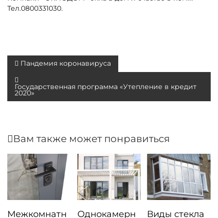
Тел.0800331030.
Н
Пандемия коронавируса
а
Государственная программа «Утепление в кредит
в
2020»
и
г
а
Вам также может понравиться
ц
и
я
п
о
Межкомнатн
Однокамерн
Виды стекла