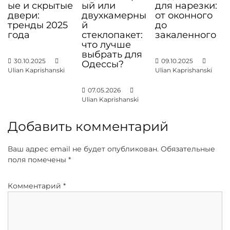
з
ые и скрытые
ый или
для нарезки:
двери:
двухкамерны
от оконного
а
тренды 2025
й
до
п
года
стеклопакет:
закаленного
что лучше
и
выбрать для
30.10.2025
09.10.2025
с
Одессы?
Ulian Kaprishanski
Ulian Kaprishanski
я
07.05.2026
м
Ulian Kaprishanski
Добавить комментарий
Ваш адрес email не будет опубликован.
Обязательные
поля помечены
*
Комментарий
*