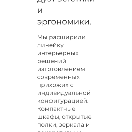
н
и
и
е
эргономики.
о
к
Мы расширили
о
линейку
н
интерьерных
и
решений
д
в
изготовлением
е
современных
р
прихожих с
е
индивидуальной
й
конфигурацией.
Компактные
шкафы, открытые
полки, зеркала и