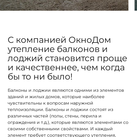
С компанией ОкноДом
утепление балконов и
лоджий становится проще
и качественнее, чем когда
бы то ни было!
Балконы и лоджии являются одними из элементов
зданий и жилых домов, которые наиболее
Вашему вниманию представлены лучшие
чувствительны к вопросам наружной
варианты утепления балконов и лоджий.
теплоизоляции. Балконы и лоджии состоят из
Точное соблюдение сроков,
различных частей (полы, стены, перила и
высококачественные материалы,
ограждения и т.д.), которые являются элементами со
прекрасный сервис. Обратитесь за
своими собственными свойствами. И каждый
бесплатной консультацией и узнайте
элемент требует соответствующего утепления,