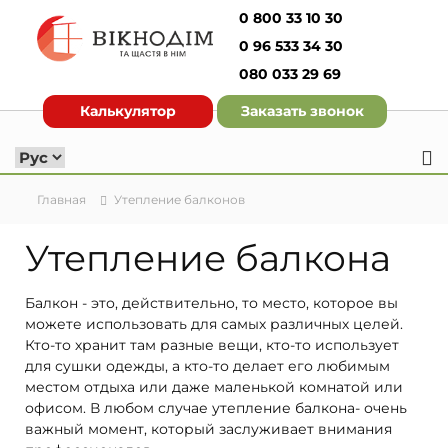
П
0 800 33 10 30
е
0 96 533 34 30
р
е
080 033 29 69
О
й
к
Калькулятор
Заказать звонок
т
н
и
о
к
д
с
о
о
Главная
Утепление балконов
д
м
е
Утепление балкона
И
р
з
ж
г
Балкон - это, действительно, то место, которое вы
и
о
можете использовать для самых различных целей.
м
т
Кто-то хранит там разные вещи, кто-то использует
о
о
для сушки одежды, а кто-то делает его любимым
м
местом отдыха или даже маленькой комнатой или
у
в
офисом. В любом случае утепление балкона- очень
л
важный момент, который заслуживает внимания
е