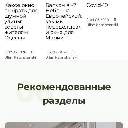
о
Какое окно
Балкон в «7
Covid-19
з
выбрать для
Небо» на
шумной
Европейской:
а
04.05.2020
улицы:
как мы
п
Ulian Kaprishanski
советы
переделывал
жителям
и окна для
и
Одессы
Марии
с
я
07.05.2026
30.06.2026
Ulian Kaprishanski
Ulian Kaprishanski
м
06
Рекомендованные
разделы