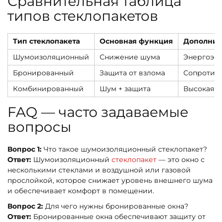
Сравнительная таблица
типов стеклопакетов
Тип стеклопакета
Основная функция
Дополнит
Шумоизоляционный
Снижение шума
Энергоэфф
Бронированный
Защита от взлома
Сопротивл
Комбинированный
Шум + защита
Высокая п
FAQ — часто задаваемые
вопросы
Вопрос 1:
Что такое шумоизоляционный стеклопакет?
Ответ:
Шумоизоляционный
стеклопакет
— это окно с
несколькими стеклами и воздушной или газовой
прослойкой, которое снижает уровень внешнего шума
и обеспечивает комфорт в помещении.
Вопрос 2:
Для чего нужны бронированные окна?
Ответ:
Бронированные окна обеспечивают защиту от