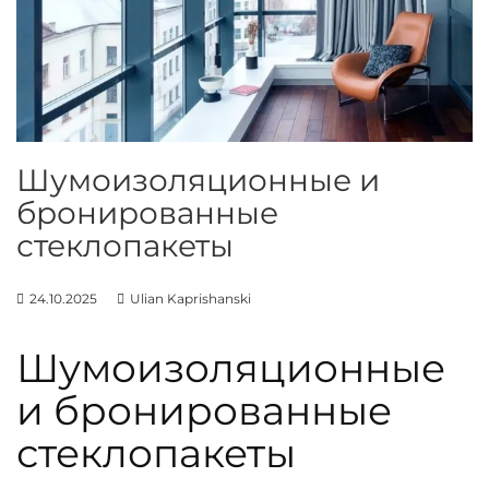
н
и
е
о
к
о
н
Шумоизоляционные и
и
бронированные
д
стеклопакеты
в
е
24.10.2025
Ulian Kaprishanski
р
е
Шумоизоляционные
й
и бронированные
стеклопакеты