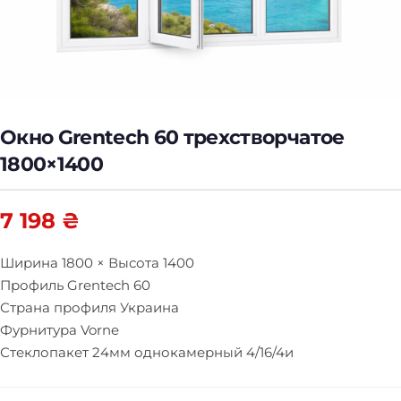
н
и
е
о
к
о
Окно Grentech 60 трехстворчатое
н
1800×1400
и
д
в
7 198
₴
е
р
Ширина 1800 × Высота 1400
е
Профиль Grentech 60
й
Страна профиля Украина
Фурнитура Vorne
Стеклопакет 24мм однокамерный 4/16/4и