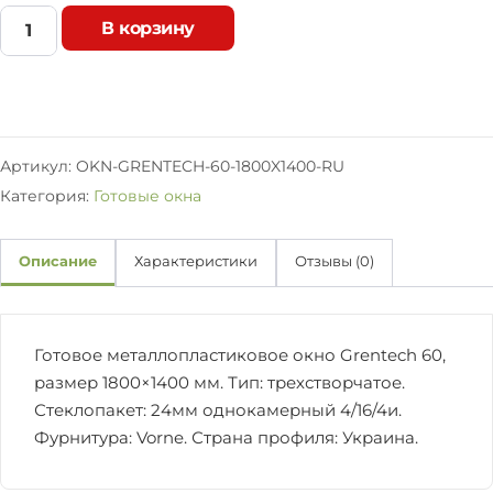
В корзину
О
к
н
о
G
r
Артикул:
OKN-GRENTECH-60-1800X1400-RU
e
Категория:
Готовые окна
n
t
e
Описание
Характеристики
Отзывы (0)
c
h
6
0
Готовое металлопластиковое окно Grentech 60,
т
размер 1800×1400 мм. Тип: трехстворчатое.
р
Стеклопакет: 24мм однокамерный 4/16/4и.
е
х
Фурнитура: Vorne. Страна профиля: Украина.
с
т