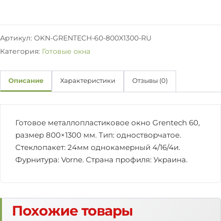
н
о
G
r
Артикул:
OKN-GRENTECH-60-800X1300-RU
e
Категория:
Готовые окна
n
t
e
Описание
Характеристики
Отзывы (0)
c
h
6
0
Готовое металлопластиковое окно Grentech 60,
о
размер 800×1300 мм. Тип: одностворчатое.
д
Стеклопакет: 24мм однокамерный 4/16/4и.
н
о
Фурнитура: Vorne. Страна профиля: Украина.
с
т
в
о
Похожие товары
р
ч