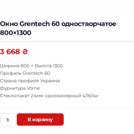
Окно Grentech 60 одностворчатое
800×1300
3 668
₴
Ширина 800 × Высота 1300
Профиль Grentech 60
Страна профиля Украина
Фурнитура Vorne
Стеклопакет 24мм однокамерный 4/16/4и
В корзину
О
к