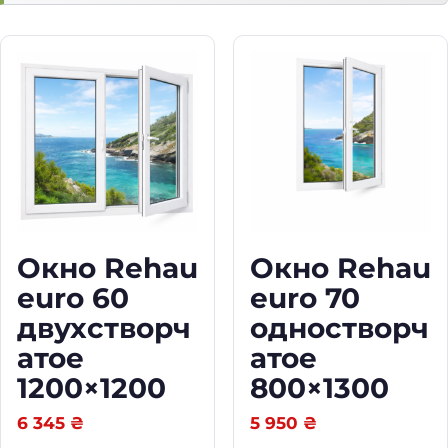
а
т
о
е
8
0
0
×
1
3
0
0
Окно Rehau
Окно Rehau
q
euro 60
euro 70
u
a
двухстворч
одностворч
n
атое
атое
t
i
1200×1200
800×1300
t
y
6 345
₴
5 950
₴