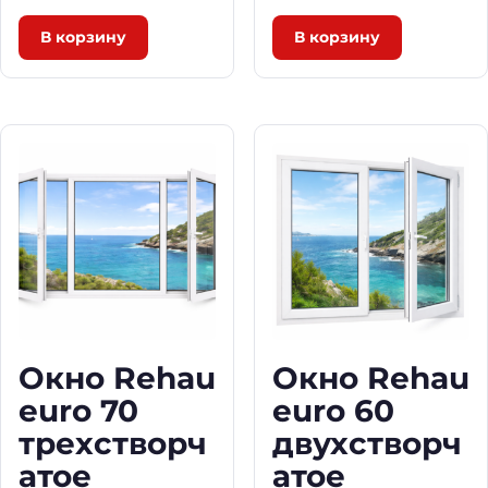
В корзину
В корзину
Окно Rehau
Окно Rehau
euro 70
euro 60
трехстворч
двухстворч
атое
атое