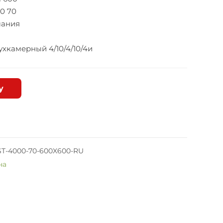
0 70
мания
хкамерный 4/10/4/10/4и
у
T-4000-70-600X600-RU
на