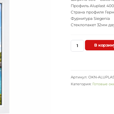
Профиль Aluplast 400
Страна профиля Гер
Фурнитура Siegenia
Стеклопакет 32мм дву
В корзин
О
к
н
о
A
l
Артикул:
OKN-ALUPLAS
u
Категория:
Готовые ок
p
l
a
s
t
4