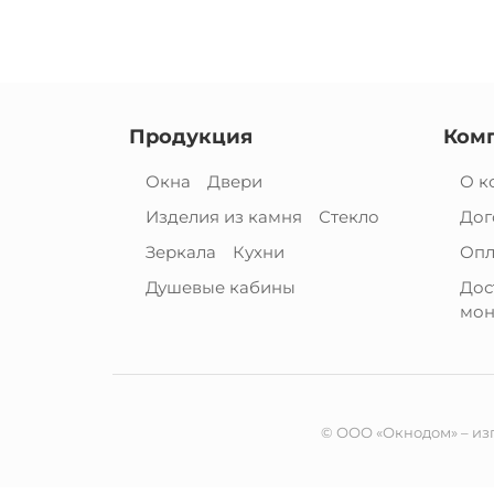
Продукция
Ком
Окна
Двери
О к
Изделия из камня
Стекло
Дог
Зеркала
Кухни
Опл
Душевые кабины
Дос
мон
© ООО «Окнодом» – изг