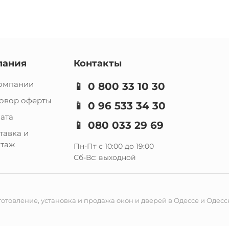
пания
Контакты
омпании
📱
0 800 33 10 30
овор оферты
📱
0 96 533 34 30
ата
📱
080 033 29 69
тавка и
таж
Пн-Пт с 10:00 до 19:00
Сб-Вс: выходной
отовление, установка и продажа окон и дверей в Одессе и Одесск