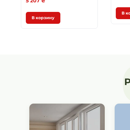
5 207
₴
В к
В корзину