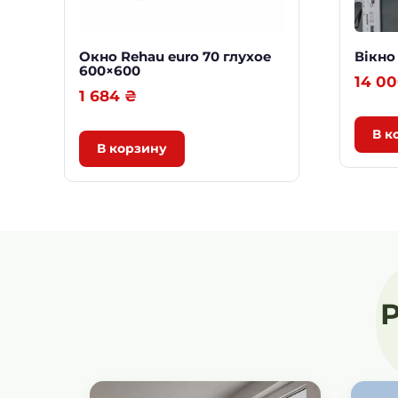
Окно Rehau euro 70 глухое
Вікно
600×600
14 0
1 684
₴
В к
В корзину