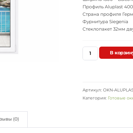
Профиль Aluplast 400
Страна профиля Гер
Фурнитура Siegenia
Стеклопакет 32мм дву
В корзин
Б
а
л
к
о
н
Артикул:
OKN-ALUPLAST
н
Категория:
Готовые ок
ы
й
б
л
зывы (0)
о
к