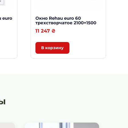
 euro
Окно Rehau euro 60
трехстворчатое 2100×1500
11 247
₴
В корзину
ы