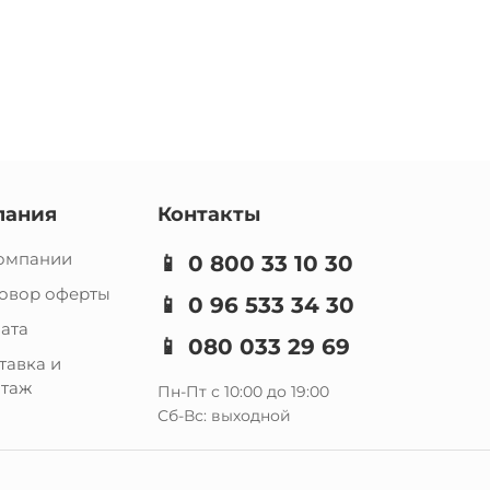
пания
Контакты
омпании
📱
0 800 33 10 30
овор оферты
📱
0 96 533 34 30
ата
📱
080 033 29 69
тавка и
таж
Пн-Пт с 10:00 до 19:00
Сб-Вс: выходной