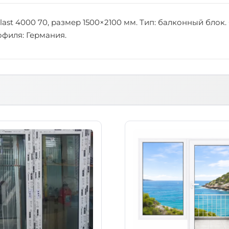
A
l
ast 4000 70, размер 1500×2100 мм. Тип: балконный блок
u
рофиля: Германия.
p
l
a
s
t
4
0
0
0
7
0
1
5
0
0
×
2
1