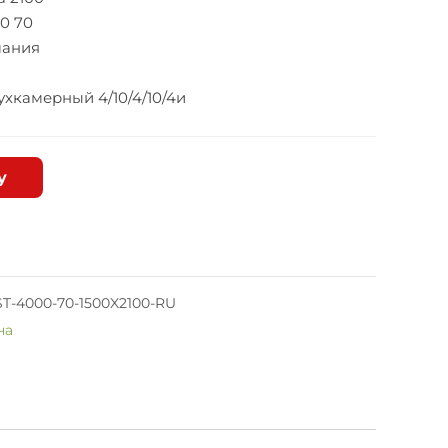
0 70
мания
хкамерный 4/10/4/10/4и
у
-4000-70-1500X2100-RU
на