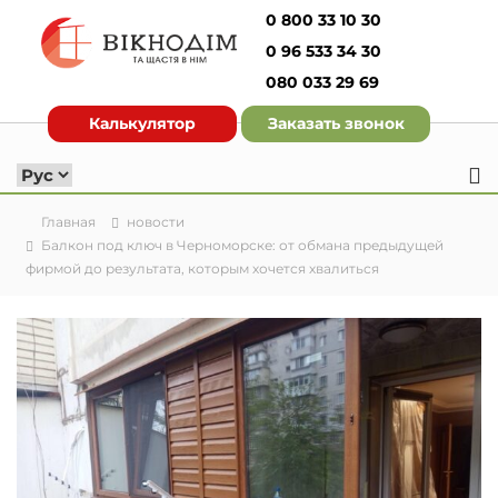
П
0 800 33 10 30
е
0 96 533 34 30
р
е
080 033 29 69
О
й
к
Калькулятор
Заказать звонок
т
н
и
о
к
д
с
о
о
Главная
новости
д
м
Балкон под ключ в Черноморске: от обмана предыдущей
е
фирмой до результата, которым хочется хвалиться
И
р
з
ж
г
и
о
м
т
о
о
м
у
в
л
е