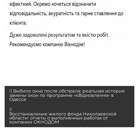
Н
Выбило окна после обстрела: реальная история
замены окон по программе «єВідновлення» в
а
Одессе
в
Восстановление жилого фонда Николаевской
и
области: отчеты о выполненных работах от
компании ОКНОДОМ
г
а