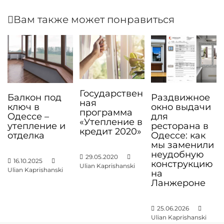
ц
Вам также может понравиться
и
я
п
о
з
Государствен
Балкон под
Раздвижное
а
ная
ключ в
окно выдачи
программа
п
Одессе –
для
«Утепление в
утепление и
ресторана в
и
кредит 2020»
отделка
Одессе: как
с
мы заменили
неудобную
я
29.05.2020
16.10.2025
конструкцию
Ulian Kaprishanski
Ulian Kaprishanski
на
м
Ланжероне
25.06.2026
Ulian Kaprishanski