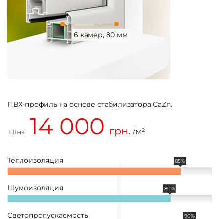
6 камер, 80 мм
ПВХ-профиль на основе стабилизатора CaZn.
14 000
грн.
2
Ціна
/М
Теплоизоляция
85%
Шумоизоляция
80%
Светопропускаемость
90%