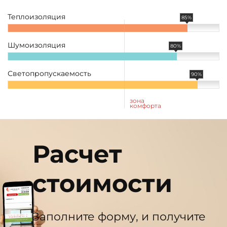
Теплоизоляция
85%
Шумоизоляция
80%
Светопропускаемость
90%
зона
комфорта
Расчет
стоимости
Заполните форму, и получите