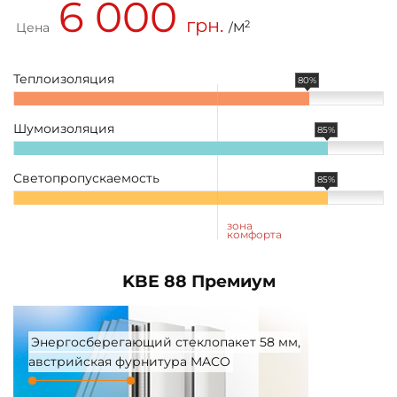
6 000
грн.
2
Цена
/М
Теплоизоляция
80%
Шумоизоляция
85%
Светопропускаемость
85%
зона
комфорта
KBE 88 Премиум
Энергосберегающий стеклопакет 58 мм,
австрийская фурнитура MACO