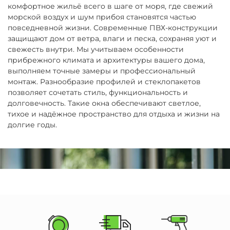
комфортное жильё всего в шаге от моря, где свежий
н
морской воздух и шум прибоя становятся частью
и
повседневной жизни. Современные ПВХ-конструкции
е
защищают дом от ветра, влаги и песка, сохраняя уют и
о
свежесть внутри. Мы учитываем особенности
к
прибрежного климата и архитектуры вашего дома,
о
выполняем точные замеры и профессиональный
н
монтаж. Разнообразие профилей и стеклопакетов
позволяет сочетать стиль, функциональность и
и
долговечность. Такие окна обеспечивают светлое,
д
тихое и надёжное пространство для отдыха и жизни на
в
долгие годы.
е
р
е
й